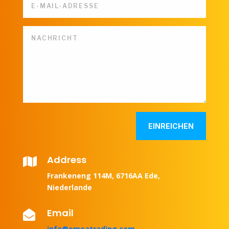
EINREICHEN
Address

Frankeneng 114M, 6716AA Ede,
Niederlande
Email

info@emeatrading.com