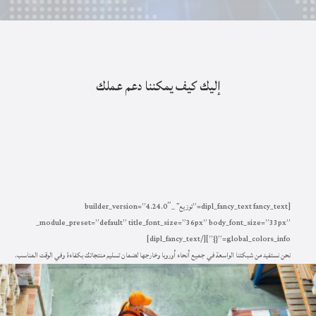
إليك كيف يمكننا دعم عملك
[dipl_fancy_text fancy_text=”توزيع” _builder_version=”4.24.0″
_module_preset=”default” title_font_size=”36px” body_font_size=”33px”
global_colors_info=”{}”][/dipl_fancy_text]
نحن نستفيد من شبكتنا الواسعة في جميع أنحاء أوروبا وخارجها لضمان تسليم منتجاتك بكفاءة وفي الوقت المناسب
.