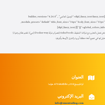
[dipl_fancy_text fancy_text=”الوصول العالمي” _builder_version=”4.24.0″
_module_preset=”default” title_font_size=”36px” body_font_size=”33px”
global_colors_info=”{}”][/dipl_fancy_text]
نحن نعمل بالتعاون مع شركاتنا الشقيقة، Azka Foods (مصر) و شركة Docker way (دبي)، لتقديم نطاق وخبرة لا
مثيل لها في جميع أنحاء منطقة أوروبا والشرق الأوسط وأفريقيا.
العنوان

فرانكينينج 114م، 6716
AAEde
، هولندا
البريد الإكتروني

info@emeatrading.com