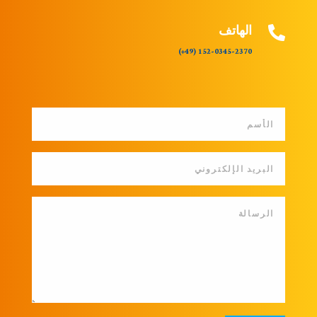
الهاتف

(49+)
152-0345-2370