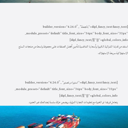
[dipl_fancy_text fancy_text=”بالجملة” _builder_version=”4.24.0″
_module_preset=”default” title_font_size=”36px” body_font_size=”33px”
global_colors_info=”{}”][/dipl_fancy_text]
استفد من قدرتنا الشرائية الكبيرة وأسعارنا التنافسية لتأمين أفضل الصفقات على مجموعة واسعة من منتجات السلع
الاستهلاكية سريعة الاستهلاك
.
[dipl_fancy_text fancy_text=”استيراد و تصدير” _builder_version=”4.24.0″
_module_preset=”default” title_font_size=”36px” body_font_size=”33px”
global_colors_info=”{}”][/dipl_fancy_text]
يتعامل فريقنا ذو الخبرة مع تعقيدات التجارة الدولية، ويضمن حركة سلسة لبضائعك عبر الحدود
.