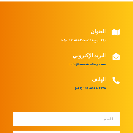
العنوان

فرانكينينج 114م، 6716
AAEde
، هولندا
البريد الإكتروني

info@emeatrading.com
الهاتف

(49+)
152-0345-2370